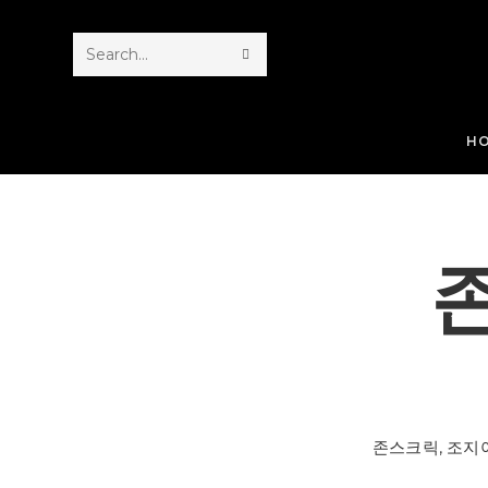
Search
this
website
H
존스크릭, 조지아