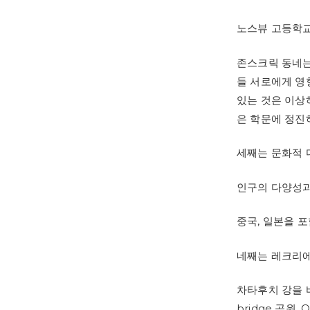
노스뷰 고등학교
존스크릭 동네는
들 서로에게 영
있는 것은 이상
은 학문에 정진
세째는 문화적 
인구의 다양성과
중국, 일본을 
네째는 레크리에
차타후치 강을 바라보
bridge 공원, 