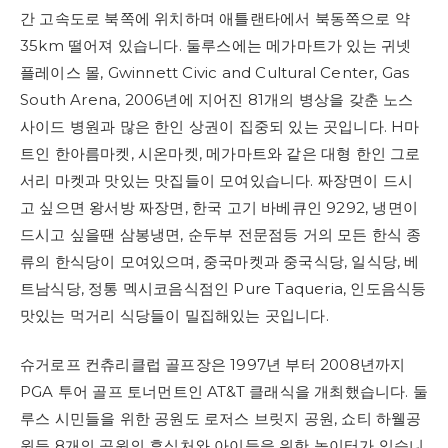
간 고속도로 북쪽에 위치하며 애틀랜타에서 북동쪽으로 약
35km 떨어져 있습니다. 둘루스에는 메가마트가 있는 귀넷
플레이스 몰, Gwinnett Civic and Cultural Center, Gas
South Arena, 2006년에 지어진 81개의 병상을 갖춘 노스
사이드 병원과 많은 한인 상권이 집중되 있는 곳입니다. H마
트인 한아름마켓, 시온마켓, 메가마트와 같은 대형 한인 그로
서리 마켓과 맛있는 맛집들이 모여있습니다. 짜장면이 드시
고 싶으면 왕서방 짜장면, 한국 고기 바베큐인 9292, 냉면이
드시고 싶을땐 삼봉냉면, 순두부 전문점등 거의 모든 한식 종
류의 한식당이 모여있으며, 중국마켓과 중국식당, 일식당, 베
트남식당, 정통 멕시코음식점인 Pure Taqueria, 인도음식등
맛있는 먹거리 식당들이 밀집해있는 곳입니다.
슈거로프 컨츄리클럽 골프장은 1997년 부터 2008년까지
PGA 투어 골프 토너먼트인 AT&T 클래식을 개최했습니다. 둘
루스 시민들을 위한 공원도 로저스 브릿지 공원, 쇼티 하웰공
원등 8개의 공원의 휴식처와 아이들을 위한 놀이터가 있습니