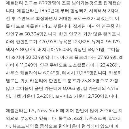
애틀랜타 인구는 600만명이 조금 넘어가는것으로 집계됐습
니다. 애틀랜타는 1840년대 부터 형성되기 시작해서 2차대
전 후 주변으로 확장하면서 거대한 도시구조가 되었는데 이
를 메트로 애틀랜타라고 부릅니다. 집계된 아시안 인구중 한
인인구는 58,334명입니다. 한인 인구가 가장 많은 캘리포니
아에 한인인구가 470,978, 뉴욕은 123,828, 뉴저지 95,179,
텍사스 80,349, 버지니아 75,038, 워싱턴 68,171명, 그다음
이 조지아 58,334명입니다. 아래로 플로리다는 27,484명, 앨
라바마 11,649명, 인근 주변으로 노스캘롤라이나 22,426명,
사우스 캐롤라이나 6,049명, 테네시 11,286명입니다. 카운티
별로는 귀넷 카운티에 한인인구 분포가 25,816명으로 가장
많고 그다음이 플턴 카운티에 8,063 명, 캅 카운티의 4,716
명, 디캡 카운티 3,420명, 포사이스 카운티 2,750명입니다.
애틀랜타는 LA, New York 에 이어 한인이 많이 거주하는 지
역으로 부상하고 있습니다. 둘루스, 스와니, 존스크릭, 알파레
타, 뷰포드지역을 중심으로 한인타운이 형성되어 있으며 예