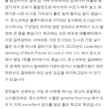
를 형성하지만 실제 집 거래 마켓에서는 집하나의 매물당 평
균10개의 오퍼가 몰릴정도로 바이어의 수요가 매우 높고, 매
매가로 나온 리스팅 가격보다 훨씬 높게 팔리는 일이 많습니
다. 존스크릭은 플톤카운티로 2006년 공식화된 도시입니다.
도시역사는 17년정도 되지만 많은 인프라스트럭쳐가 도시 발
전에 큰 몫을 했습니다. 최근에는 모든 메트로 애틀랜타에서
가장 급부상하는 서버브로 가장 인기있는 도시로 가장 살기
좋은 도시중 하나로 꼽히기도 합니다. 2023년도 Livability’s
ranking of Best Places to Live in the U.S. 에서 존스크
릭이 랭킹 1위를 차지하기도 했습니다. 존스크릭은 알파레타
와 경계해 있어서 알파레타 다운타운이나 아발론이용이 편리
하면서도 알파레타 보단 낮은 집값을 유지하고있어 더 인기
가 있습니다.
한인들이 선호하는 가장 큰 이유중 하나는 최고의 공립학교
시스템인데요. 존스크릭의 스쿨은 greatschool.org 에서 모
두 9, 10의 excellent 점수를 받은 좋은 학교의 학군입니다.